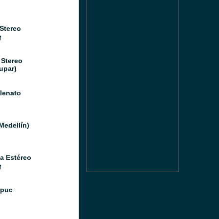
 Stereo
M
 Stereo
upar)
llenato
Medellín)
a Estéreo
M
Ipuc