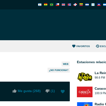
FAVORITOS
ESC
Estaciones relac
WEB
¿NO FUNCIONA?
La Rei
98.6 FM
Caraco
Me gusta (
268
)
(
1
)
100.9 F
Radio 