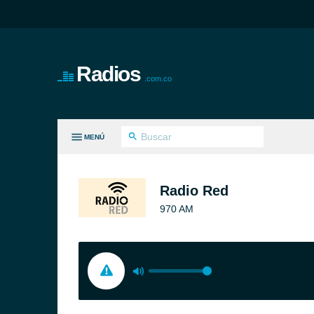
Radios
.com.co
MENÚ
S GÉNEROS
Radio Red
970 AM