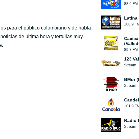
88.9 FM
Latina
100.9 F
ios para el público colombiano y de habla
oticias de última hora y tertulias muy
Cacica
(Valled
e.
89.7 FM
123 Va
Stream
BMor (
Stream
Candel
101.9 F
Radio 
Stream