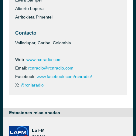
Elvira Samper
Alberto Lopera
Arritokieta Pimentel
Contacto
Valledupar, Caribe, Colombia
Web:
www.rcnradio.com
Email:
rcnradio@rcnradio.com
Facebook:
www.facebook.com/rcnradio/
X:
@rcnlaradio
Estaciones relacionadas
La FM