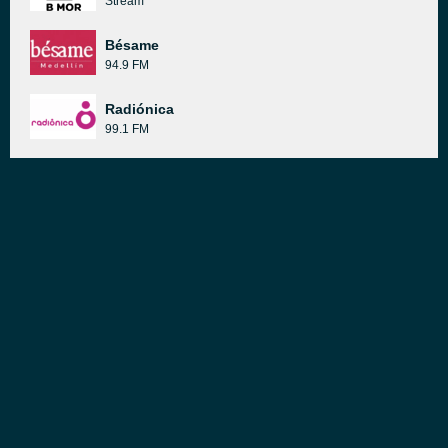
Stream
Bésame
94.9 FM
Radiónica
99.1 FM