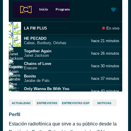
LA FM PLUS
En vivo
HE PECADO
hace 21 minutos
Cabas, Bunbury, Orishas
Together Again
hace 26 minutos
Janet Jackson
Chains of Love
hace 30 minutos
Erasure
Bonito
hace 37 minutos
Jarabe de Palo
Only Wanna Be With You
hace 40 minutos
Hootie & the Blowfish
Heat of the Moment
hace 44 minutos
ACTUALIDAD
ENTREVISTAS
ENTREVISTAS ESP
NOTICIAS
Asia
Perfil
LA FM PLUS
hace 51 minutos
Estación radiofónica que sirve a su público desde la
Save Tonight
hace 54 minutos
Eagle-Eye Cherry