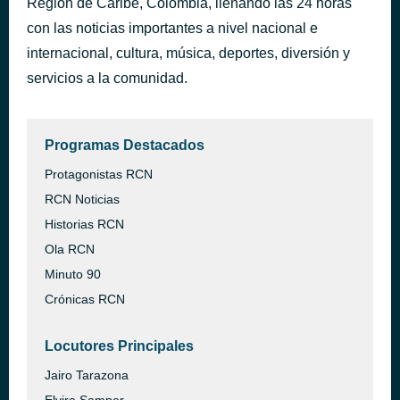
Región de Caribe, Colombia, llenando las 24 horas
Another Brick in the Wall
con las noticias importantes a nivel nacional e
hace 58 minutos
Pink Floyd
internacional, cultura, música, deportes, diversión y
servicios a la comunidad.
Programas Destacados
Protagonistas RCN
RCN Noticias
Historias RCN
Ola RCN
Minuto 90
Crónicas RCN
Locutores Principales
Jairo Tarazona