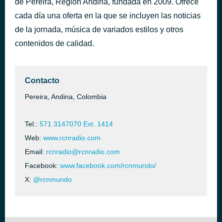
de Pereira, Región Andina, fundada en 2009. Ofrece
You Might Think
cada día una oferta en la que se incluyen las noticias
hace 42 minutos
The Cars
de la jornada, música de variados estilos y otros
contenidos de calidad.
Contacto
Pereira, Andina, Colombia
Tel.:
571 3147070 Ext. 1414
Web:
www.rcnradio.com
Email:
rcnradio@rcnradio.com
Facebook:
www.facebook.com/rcnmundo/
X:
@rcnmundo