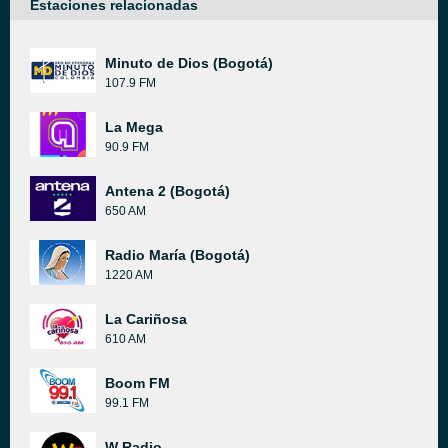
Estaciones relacionadas
Minuto de Dios (Bogotá)
107.9 FM
La Mega
90.9 FM
Antena 2 (Bogotá)
650 AM
Radio María (Bogotá)
1220 AM
La Cariñosa
610 AM
Boom FM
99.1 FM
W Radio