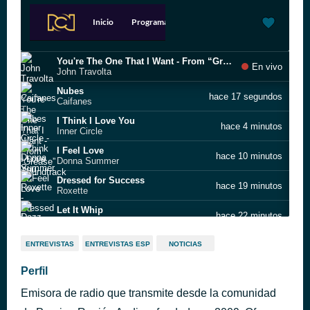
You're The One That I Want - From “Grease” Soundtrack
En vivo
John Travolta
Nubes
hace 17 segundos
Caifanes
I Think I Love You
hace 4 minutos
Inner Circle
I Feel Love
hace 10 minutos
Donna Summer
Dressed for Success
hace 19 minutos
Roxette
Let It Whip
hace 22 minutos
Dazz Band
Truly
hace 30 minutos
ENTREVISTAS
ENTREVISTAS ESP
NOTICIAS
Lionel Richie
Beautiful Day
Perfil
hace 34 minutos
U2
Emisora de radio que transmite desde la comunidad
Just The Way It Is, Baby
hace 37 minutos
The Rembrandts