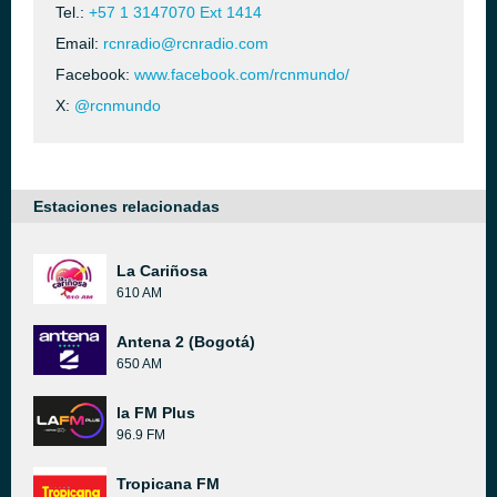
Tel.:
+57 1 3147070 Ext 1414
Email:
rcnradio@rcnradio.com
Facebook:
www.facebook.com/rcnmundo/
X:
@rcnmundo
Estaciones relacionadas
La Cariñosa
610 AM
Antena 2 (Bogotá)
650 AM
la FM Plus
96.9 FM
Tropicana FM