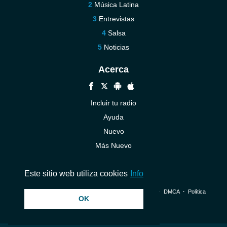
Música Latina
Entrevistas
Salsa
Noticias
Acerca
Incluir tu radio
Ayuda
Nuevo
Más Nuevo
Contáctenos
Este sitio web utiliza cookies
Info
© 2026 InstantAudio. Reservados todos los derechos. ・
DMCA
・
Política
OK
de privacidad