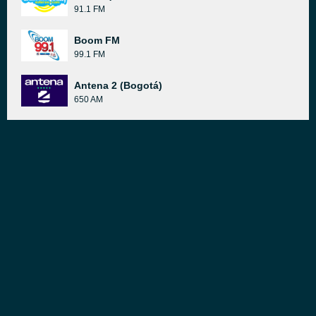
91.1 FM
Boom FM
99.1 FM
Antena 2 (Bogotá)
650 AM