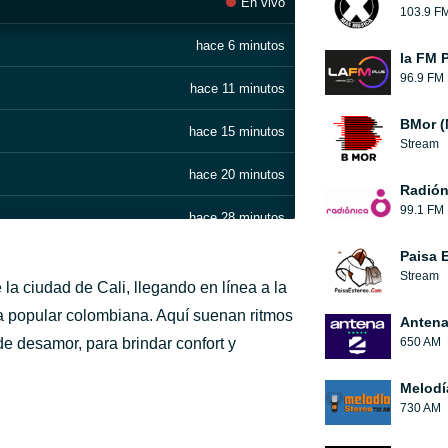
En vivo
103.9 F
hace 6 minutos
la FM 
96.9 FM
hace 11 minutos
BMor (
hace 15 minutos
Stream
hace 20 minutos
Radión
99.1 FM
hace 28 minutos
Paisa 
hace 34 minutos
Stream
a ciudad de Cali, llegando en línea a la
hace 41 minutos
ca popular colombiana. Aquí suenan ritmos
Antena
desamor, para brindar confort y
650 AM
hace 45 minutos
Melodí
hace 49 minutos
730 AM