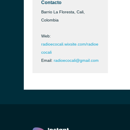
Contacto
Barrio La Floresta, Cali,
Colombia
Web:
radioecocali.wixsite.com/radioe
cocali
Email:
radioecocali@gmail.com