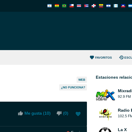
FAVORITOS
ESC
Estaciones relac
WEB
¿NO FUNCIONA?
Mixrad
92.9 FM
Radio 
Me gusta (
10
)
(
0
)
102.5 F
La X