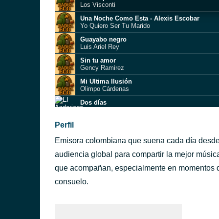
Los Visconti
Una Noche Como Esta - Alexis Escobar
Yo Quiero Ser Tu Marido
Guayabo negro
Luis Ariel Rey
Sin tu amor
Gency Ramirez
Mi Última Ilusión
Olimpo Cárdenas
Dos días
El Andariego
Flor de Bulevar
Perfil
El Caballero Gaucho
Emisora colombiana que suena cada día desde l
Copita de licor
Alzate
audiencia global para compartir la mejor músi
¡Ay cantinero!
que acompañan, especialmente en momentos de 
Ricky Kardona
consuelo.
Mi destino fue quererte
Flor Silvestre