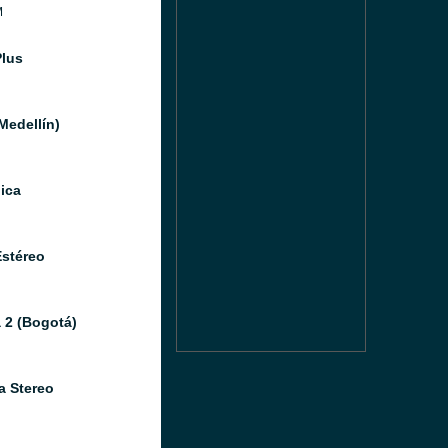
M
Plus
Medellín)
ica
Estéreo
 2 (Bogotá)
a Stereo