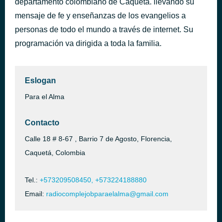
departamento colombiano de Caquetá. llevando su
El Dios Que Me Ve (www.LABOMBAMUSICAL.com)
mensaje de fe y enseñanzas de los evangelios a
hace 2 horas
Lilly Goodman [MoreNike] (www.LABOMBAMUSICAL.com)
personas de todo el mundo a través de internet. Su
programación va dirigida a toda la familia.
Eslogan
Para el Alma
Contacto
Calle 18 # 8-67 , Barrio 7 de Agosto, Florencia,
Caquetá, Colombia
Tel.:
+573209508450, +573224188880
Email:
radiocomplejobparaelalma@gmail.com