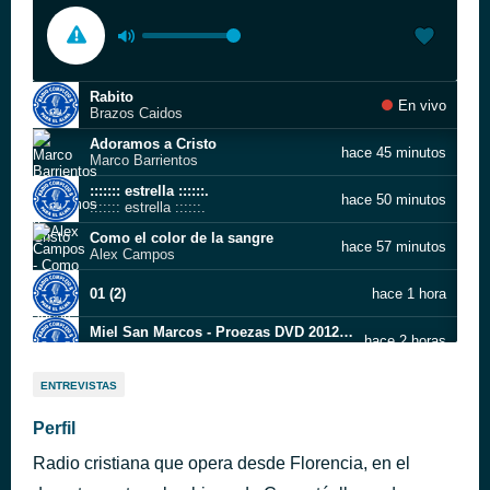
Rabito
En vivo
Brazos Caidos
Adoramos a Cristo
hace 45 minutos
Marco Barrientos
::::::: estrella ::::::.
hace 50 minutos
::::::: estrella ::::::.
Como el color de la sangre
hace 57 minutos
Alex Campos
01 (2)
hace 1 hora
Miel San Marcos - Proezas DVD 2012 en vivo (live)
hace 2 horas
(04 de 23) Los Muros Caeran
Ven a Caminar Con Cristo
hace 2 horas
ENTREVISTAS
Yo Voy Adorar
Perfil
hace 2 horas
Melissa
Radio cristiana que opera desde Florencia, en el
Israel Houghton Eres Fiel You Are Good El Lugar De Su Presencia
hace 2 horas