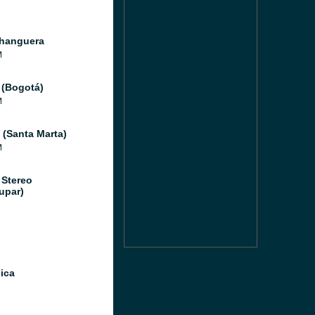
hanguera
M
 (Bogotá)
M
(Santa Marta)
M
 Stereo
upar)
ica