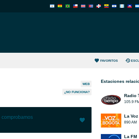
FAVORITOS
ESC
Estaciones relac
WEB
¿NO FUNCIONA?
Radio 
105.9 F
La Voz
lo comprobamos
890 AM
Me gusta (
3
)
(
0
)
La FM