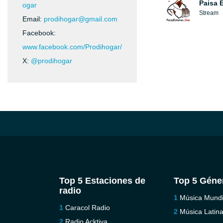
Paisa 
ogar
Stream
Email:
prodihogar@gmail.com
Facebook:
www.facebook.com/Prodihogar/
X:
@prodihogar
Top 5 Estaciones de
Top 5 Géne
radio
Música Mundi
Caracol Radio
Música Latin
Radio Acktiva