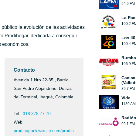
94.9 FM
La Pac
100.2 F
 público la evolución de las actividades
ro Prodihogar, dedicada a conseguir
Los 40
s económicos.
100.4 F
Rumba 
106.9 F
Contacto
Cacica
Avenida 1 Nro 22-35 , Barrio
(Valled
San Pedro Alejandrino, Detrás
89.7 FM
del Terminal, Ibagué, Colombia
Vida
1130 AM
Tel.:
318 378 77 70
Radión
Web:
99.1 FM
prodihogar5.wixsite.com/prodih