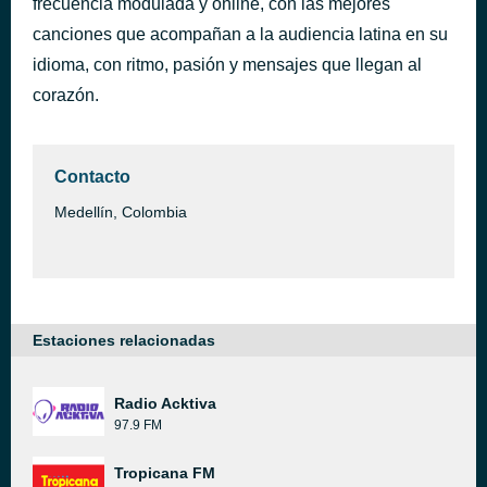
frecuencia modulada y online, con las mejores
El extraño de pelo largo
canciones que acompañan a la audiencia latina en su
hace 51 minutos
Los Enanitos Verdes
idioma, con ritmo, pasión y mensajes que llegan al
corazón.
Contacto
Medellín, Colombia
Estaciones relacionadas
Radio Acktiva
97.9 FM
Tropicana FM