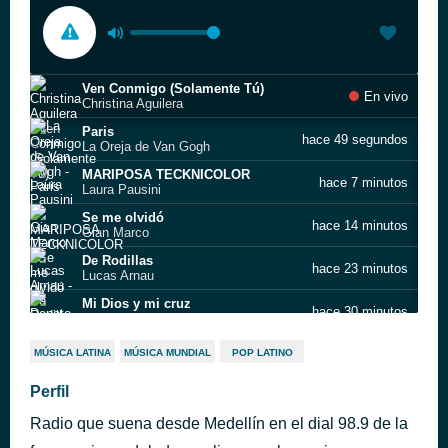
Ven Conmigo (Solamente Tú)
En vivo
Christina Aguilera
Paris
hace 49 segundos
La Oreja de Van Gogh
MARIPOSA TECKNICOLOR
hace 7 minutos
Laura Pausini
Se me olvidó
hace 14 minutos
Gian Marco
De Rodillas
hace 23 minutos
Lucas Arnau
Mi Dios y mi cruz
hace 30 minutos
Donato & Estéfano
Los Prisioneros - Para amar Letra HD
hace 36 minutos
MÚSICA LATINA
MÚSICA MUNDIAL
POP LATINO
todoletras hd
Volverte A Ver
Perfil
hace 41 minutos
Juanes
Radio que suena desde Medellín en el dial 98.9 de la
Tu Recuerdo (feat. La Mari De Chambao & Tommy Torres) - MTV Unplugged Version
hace 46 minutos
Ricky Martin, Lamari, Tommy Torres