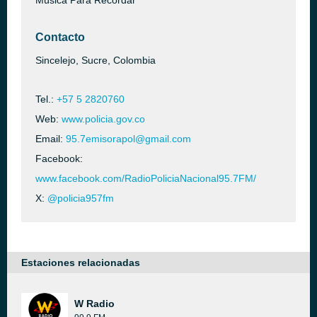
Música Para Recordar
Contacto
Sincelejo, Sucre, Colombia
Tel.:
+57 5 2820760
Web:
www.policia.gov.co
Email:
95.7emisorapol@gmail.com
Facebook:
www.facebook.com/RadioPoliciaNacional95.7FM/
X:
@policia957fm
Estaciones relacionadas
W Radio