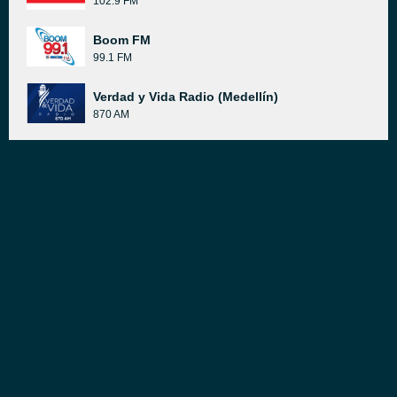
102.9 FM
Boom FM
99.1 FM
Verdad y Vida Radio (Medellín)
870 AM