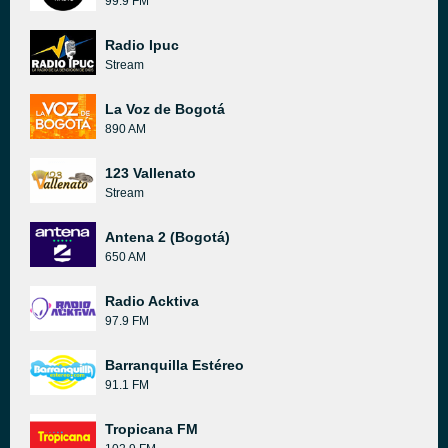
99.9 FM
Radio Ipuc
Stream
La Voz de Bogotá
890 AM
123 Vallenato
Stream
Antena 2 (Bogotá)
650 AM
Radio Acktiva
97.9 FM
Barranquilla Estéreo
91.1 FM
Tropicana FM