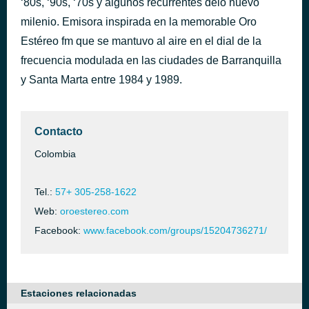
‘80s, ‘90s, ‘70s y algunos recurrentes delo nuevo
Stand Back
milenio. Emisora inspirada en la memorable Oro
hace 42 minutos
Stevie Nicks
Estéreo fm que se mantuvo al aire en el dial de la
frecuencia modulada en las ciudades de Barranquilla
y Santa Marta entre 1984 y 1989.
Contacto
Colombia
Tel.:
57+ 305-258-1622
Web:
oroestereo.com
Facebook:
www.facebook.com/groups/15204736271/
Estaciones relacionadas