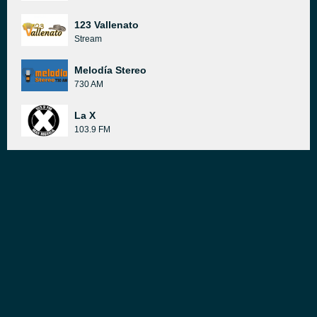
123 Vallenato
Stream
Melodía Stereo
730 AM
La X
103.9 FM