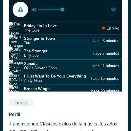
Friday I'm In Love
En vivo
The Cure
Stranger In Town
hace 3 minutos
Toto
The Stranger
hace 7 minutos
Billy Joel
Xanadu
hace 11 minutos
Olivia Newton-John
I Just Want To Be Your Everything
hace 15 minutos
Andy Gibb
Broken Wings
hace 20 minutos
Mr. Mister
Live To Tell
hace 25 minutos
OLDIES
Madonna
Drive
Perfil
hace 30 minutos
The Cars
Transmitiendo Clásicos éxitos de la música los años
No Time For Talk
hace 38 minutos
Christopher Cross