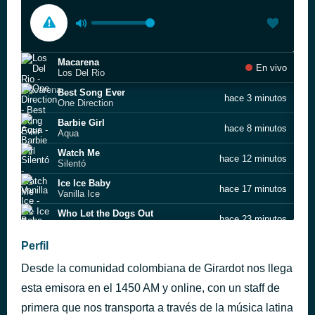
Macarena
En vivo
Los Del Rio
Best Song Ever
hace 3 minutos
One Direction
Barbie Girl
hace 8 minutos
Aqua
Watch Me
hace 12 minutos
Silentó
Ice Ice Baby
hace 17 minutos
Vanilla Ice
Who Let the Dogs Out
hace 23 minutos
Baha Men
I Touch Myself
Perfil
hace 28 minutos
Divinyls
Desde la comunidad colombiana de Girardot nos llega
Achy Breaky Heart
hace 33 minutos
Billy Ray Cyrus
esta emisora en el 1450 AM y online, con un staff de
U Can't Touch This
primera que nos transporta a través de la música latina
hace 38 minutos
MC Hammer