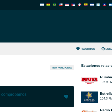
FAVORITOS
ESC
Estaciones relac
¿NO FUNCIONA?
Rumba 
106.9 F
Estrell
lo comprobamos
104.3 F
Me gusta (
0
)
(
0
)
Radio 