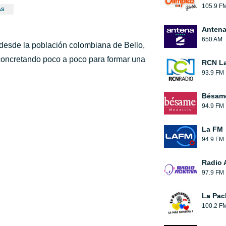
105.9 F
AS
Antena
650 AM
 desde la población colombiana de Bello,
a concretando poco a poco para formar una
RCN La
93.9 FM
Bésam
94.9 FM
La FM
94.9 FM
Radio 
97.9 FM
La Pac
100.2 F