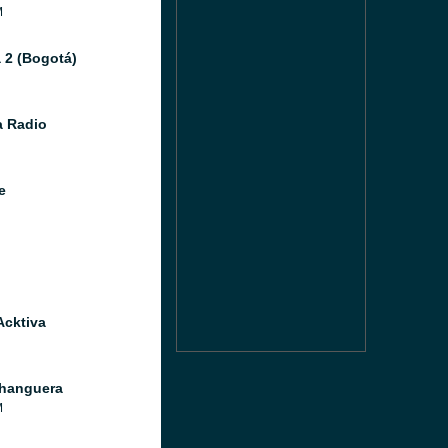
M
 2 (Bogotá)
 Radio
e
Acktiva
hanguera
M