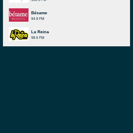
Bésame
94.9 FM
La Reina
98.6 FM