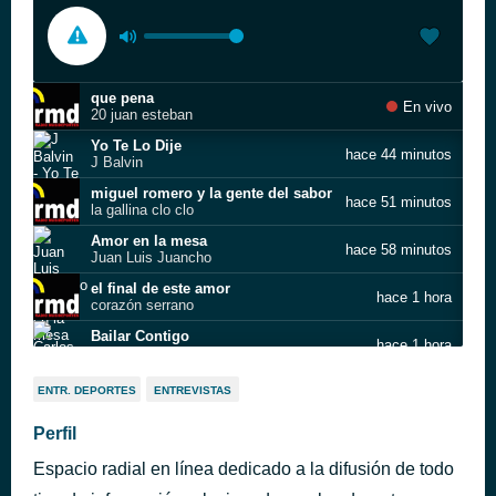
que pena
En vivo
20 juan esteban
Yo Te Lo Dije
hace 44 minutos
J Balvin
miguel romero y la gente del sabor
hace 51 minutos
la gallina clo clo
Amor en la mesa
hace 58 minutos
Juan Luis Juancho
el final de este amor
hace 1 hora
corazón serrano
Bailar Contigo
hace 1 hora
Carlos Vives
directamente en la web
hace 1 hora
ENTR. DEPORTES
ENTREVISTAS
Que Seas Feliz
Perfil
hace 1 hora
Tito Nieves
Espacio radial en línea dedicado a la difusión de todo
Pegaito suavecito
hace 1 hora
Elvis Crespo feat. Fito Blanko