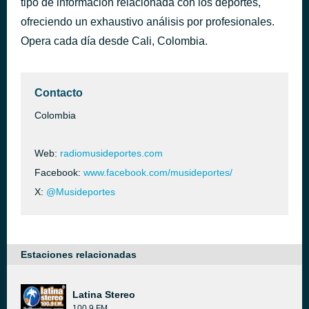
tipo de información relacionada con los deportes,
Chucuchá
ofreciendo un exhaustivo análisis por profesionales.
hace 1 hora
Ilegales
Opera cada día desde Cali, Colombia.
Contacto
Colombia
Web:
radiomusideportes.com
Facebook:
www.facebook.com/musideportes/
X:
@Musideportes
Estaciones relacionadas
Latina Stereo
100.9 FM