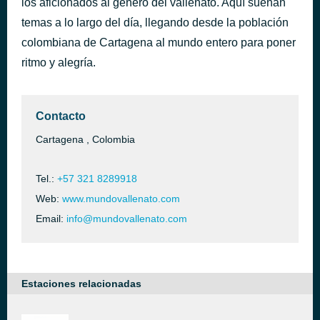
los aficionados al género del vallenato. Aquí suenan
Junticos Mi Amor [1Qf2]
temas a lo largo del día, llegando desde la población
hace 39 minutos
Desconocido
colombiana de Cartagena al mundo entero para poner
ritmo y alegría.
Contacto
Cartagena , Colombia
Tel.:
+57 321 8289918
Web:
www.mundovallenato.com
Email:
info@mundovallenato.com
Estaciones relacionadas