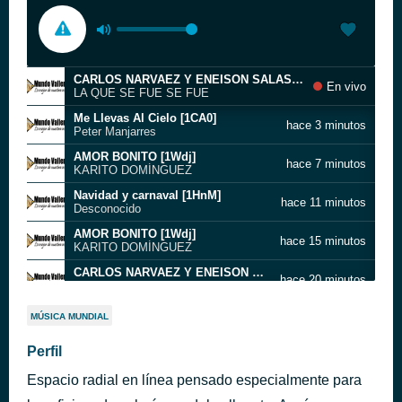
CARLOS NARVAEZ Y ENEISON SALAS - AUTOR DARIO LOPEZ ECKER [1TZq]
En vivo
LA QUE SE FUE SE FUE
Me Llevas Al Cielo [1CA0]
hace 3 minutos
Peter Manjarres
AMOR BONITO [1Wdj]
hace 7 minutos
KARITO DOMÍNGUEZ
Navidad y carnaval [1HnM]
hace 11 minutos
Desconocido
AMOR BONITO [1Wdj]
hace 15 minutos
KARITO DOMÍNGUEZ
CARLOS NARVAEZ Y ENEISON SALAS - AUTOR DARIO LOPEZ ECKER [1TZq]
hace 20 minutos
LA QUE SE FUE SE FUE
LA CHISMOSA 01 [1Hcm]
hace 25 minutos
MÚSICA MUNDIAL
Desconocido
Mi propia historia - labacanastereo.blogspot.com [1CA1]
Perfil
hace 30 minutos
Silvestre Francisco Dangond Corrales.
Espacio radial en línea pensado especialmente para
El Amor de Tu Vida [1C44]
hace 35 minutos
Iván Francisco Villazón Aponte