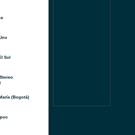
ga
Uno
El Sol
 Stereo
M
María (Bogotá)
Ipuc