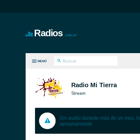
Radios
.com.co
MENÚ
S GÉNEROS
Radio Mi Tierra
Stream
Sin audio durante más de un mes, 
semanalmente