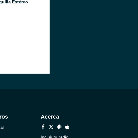
quilla Estéreo
ros
Acerca
al
a
Incluir tu radio