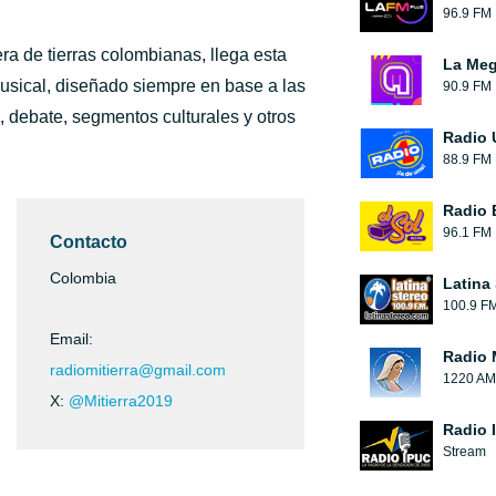
96.9 FM
ra de tierras colombianas, llega esta
La Me
sical, diseñado siempre en base a las
90.9 FM
a, debate, segmentos culturales y otros
Radio 
88.9 FM
Radio 
96.1 FM
Contacto
Colombia
Latina
100.9 F
Email:
Radio 
radiomitierra@gmail.com
1220 AM
X:
@Mitierra2019
Radio 
Stream