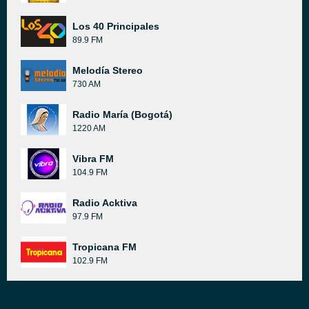
Los 40 Principales
89.9 FM
Melodía Stereo
730 AM
Radio María (Bogotá)
1220 AM
Vibra FM
104.9 FM
Radio Acktiva
97.9 FM
Tropicana FM
102.9 FM