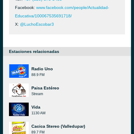
Facebook:
www.facebook.com/people/Actualidad-
Educativa/100067535691718/
X:
@LuchoEscobar3
Estaciones relacionadas
Radio Uno
88.9 FM
Paisa Estéreo
Stream
Vida
1130 AM
Cacica Stereo (Valledupar)
89.7 FM