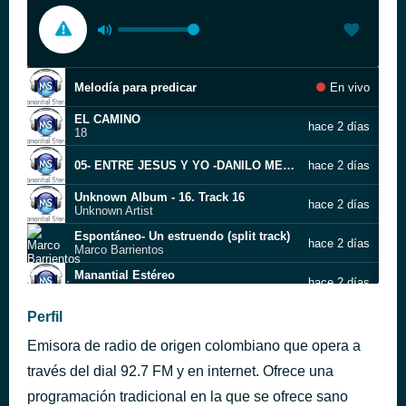
Melodía para predicar
En vivo
EL CAMINO
hace 2 días
18
05- ENTRE JESUS Y YO -DANILO MENESES VOL 3-BALADA ROMANTICA
hace 2 días
Unknown Album - 16. Track 16
hace 2 días
Unknown Artist
Espontáneo- Un estruendo (split track)
hace 2 días
Marco Barrientos
Manantial Estéreo
hace 2 días
000 LOS SONEROS DE CRISTO TODOS LOS DOMINGOS DE 6 A 8 DE LA NOCHE SALSA CRISTIANA EN Manantialestero.com ESCÚCHALO
Perfil
SPOT MANANTIAL ESTEREO LA RADIO DE VIDA KARLA
hace 2 días
Emisora de radio de origen colombiano que opera a
BUENOS DIAS MUNDO
hace 2 días
04
través del dial 92.7 FM y en internet. Ofrece una
programación tradicional en la que se ofrece sano
NO DESTRUYAS EL PUENTE
hace 2 días