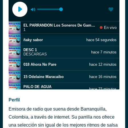
EL PARRANDON Los Soneros De Gamero
En vivo
1
ñaky sabor
hace 54 segundos
DESC 1
hace 7 minutos
DESCARGAS
018 Ahora No Pare
hace 12 minutos
15 Odelaine Maracaibo
hace 16 minutos
PALO DE AGUA
hace 23 minutos
RUFO GARRIDO
PA FRICASE LOS POLLOS
Perfil
hace 28 minutos
16
Emisora de radio que suena desde Barranquilla,
DESCARGA ORIENTAL
hace 32 minutos
14
Colombia, a través de internet. Su parrilla nos ofrece
Los mandamientos del pobre
una selección sin igual de los mejores ritmos de salsa
hace 39 minutos
Rufo Garrido y su Banda