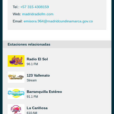
Tel.:
+57 315 4308159
Web:
madridradiofm.com
Email:
emisora.964@madridcundinamarca.gov.co
Estaciones relacionadas
Radio El Sol
96.1 FM
123 Vallenato
Stream
Barranquilla Estéreo
91.1 FM
La Cariñosa
610 AM