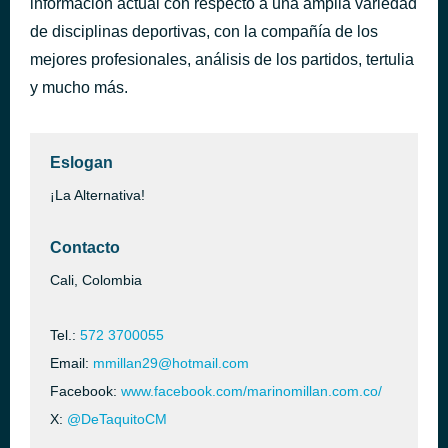
información actual con respecto a una amplia variedad
Melina
de disciplinas deportivas, con la compañía de los
hace 3 días
Camilo Sesto
mejores profesionales, análisis de los partidos, tertulia
y mucho más.
Eslogan
¡La Alternativa!
Contacto
Cali, Colombia
Tel.:
572 3700055
Email:
mmillan29@hotmail.com
Facebook:
www.facebook.com/marinomillan.com.co/
X:
@DeTaquitoCM