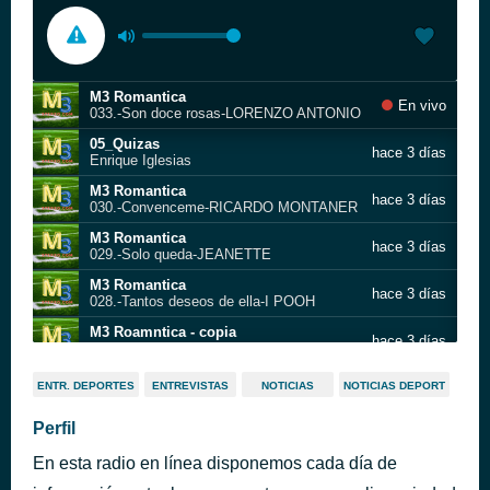
M3 Romantica
En vivo
033.-Son doce rosas-LORENZO ANTONIO
05_Quizas
hace 3 días
Enrique Iglesias
M3 Romantica
hace 3 días
030.-Convenceme-RICARDO MONTANER
M3 Romantica
hace 3 días
029.-Solo queda-JEANETTE
M3 Romantica
hace 3 días
028.-Tantos deseos de ella-I POOH
M3 Roamntica - copia
hace 3 días
026.-Vulve-RICKY MARTIN
Es por ti
hace 3 días
ENTR. DEPORTES
ENTREVISTAS
NOTICIAS
NOTICIAS DEPORT
Cómplices
M3 Romantica
Perfil
hace 3 días
024.-Corazon loco-CESAR COSTA
En esta radio en línea disponemos cada día de
La gata bajo la lluvia-ROCIO DURCAL- M3 Romantica
hace 3 días
023.