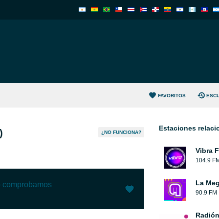
FAVORITOS
ESC
Estaciones relac
)
¿NO FUNCIONA?
Vibra 
104.9 F
La Me
lo comprobamos
90.9 FM
Me gusta (
0
)
(
1
)
Radión