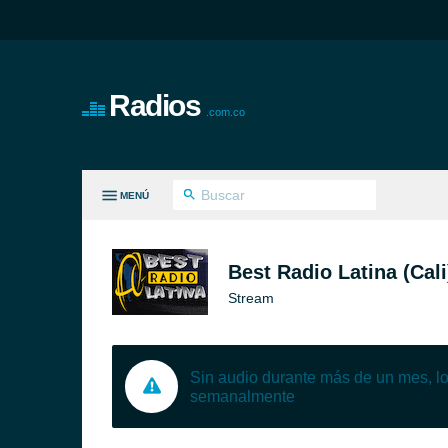
Radios
.com.co
MENÚ
S GÉNEROS
Best Radio Latina (Cali
Stream
Sin audio durante más de un mes, 
semanalmente