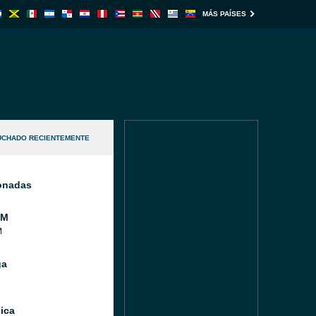
MÁS PAÍSES
UCHADO RECIENTEMENTE
ionadas
FM
M
ga
ica