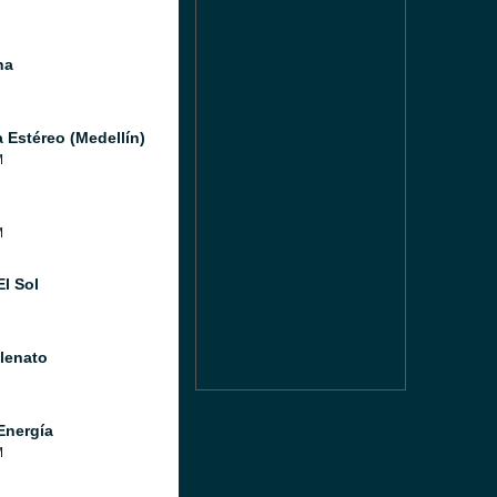
na
a Estéreo (Medellín)
M
M
El Sol
llenato
Energía
M