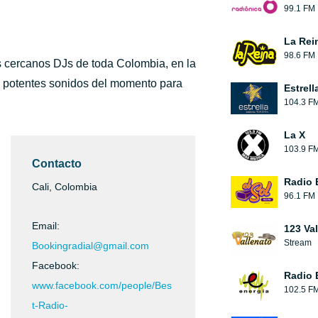
99.1 FM
La Rei
98.6 FM
s cercanos DJs de toda Colombia, en la
to potentes sonidos del momento para
Estrell
104.3 F
La X
103.9 F
Contacto
Radio 
Cali, Colombia
96.1 FM
Email:
123 Va
Stream
Bookingradial@gmail.com
Facebook:
Radio 
www.facebook.com/people/Bes
102.5 F
t-Radio-