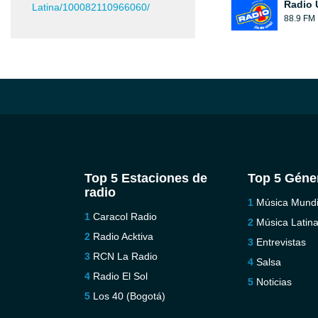
Radio 
Latina/100082110966060/
88.9 FM
Top 5 Estaciones de
Top 5 Géne
radio
Música Mundi
Caracol Radio
Música Latin
Radio Acktiva
Entrevistas
RCN La Radio
Salsa
Radio El Sol
Noticias
Los 40 (Bogotá)