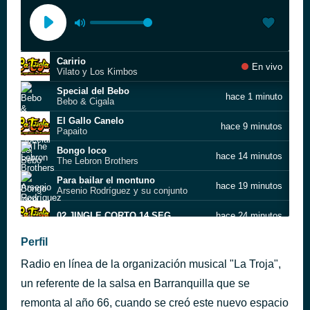
Caririo
En vivo
Vilato y Los Kimbos
Special del Bebo
hace 1 minuto
Bebo & Cigala
El Gallo Canelo
hace 9 minutos
Papaito
Bongo loco
hace 14 minutos
The Lebron Brothers
Para bailar el montuno
hace 19 minutos
Arsenio Rodríguez y su conjunto
02 JINGLE CORTO 14 SEG
hace 24 minutos
BABY BE CAREFUL (MULATA TEN CUIDAO')-PACHANGA
Perfil
hace 30 minutos
DAVID MELANIO RIVERA Y SU ORQUESTA
Radio en línea de la organización musical "La Troja",
CAMINA Y VEN
hace 35 minutos
6
un referente de la salsa en Barranquilla que se
remonta al año 66, cuando se creó este nuevo espacio
39 La fiesta no es para feos.
hace 39 minutos