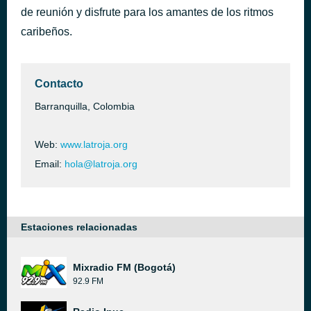
de reunión y disfrute para los amantes de los ritmos
Rico Son (Barrio Obrero) - Willie Rodriguez
hace 44 minutos
Ricardo Ray, Willie Rodriguez y Kent Gomez
caribeños.
Contacto
Barranquilla, Colombia
Web:
www.latroja.org
Email:
hola@latroja.org
Estaciones relacionadas
Mixradio FM (Bogotá)
92.9 FM