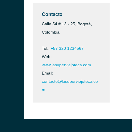
Contacto
Calle 54 # 13 - 25, Bogotá,
Colombia
Tel.:
+57 320 1234567
Web:
www.lasuperviejoteca.com
Email:
contacto@lasuperviejoteca.co
m