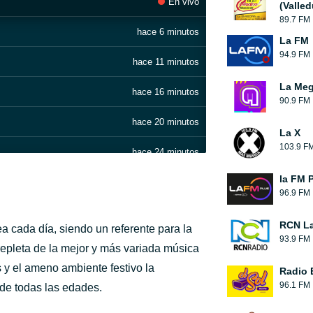
En vivo
(Valled
89.7 FM
hace 6 minutos
La FM
94.9 FM
hace 11 minutos
La Me
hace 16 minutos
90.9 FM
hace 20 minutos
La X
103.9 F
hace 24 minutos
la FM 
hace 30 minutos
96.9 FM
hace 35 minutos
RCN La
 cada día, siendo un referente para la
93.9 FM
hace 39 minutos
repleta de la mejor y más variada música
s y el ameno ambiente festivo la
Radio 
hace 47 minutos
96.1 FM
 de todas las edades.