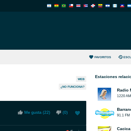
FAVORITOS
ESC
Estaciones relac
WEB
¿NO FUNCIONA?
Radio 
1220 AM
Barran
Me gusta (
22
)
(
0
)
91.1 FM
Cacica