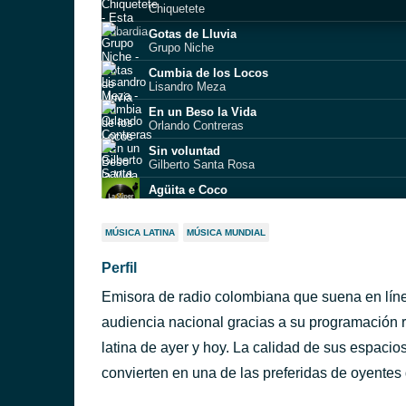
Chiquetete
Gotas de Lluvia
Grupo Niche
Cumbia de los Locos
Lisandro Meza
En un Beso la Vida
Orlando Contreras
Sin voluntad
Gilberto Santa Rosa
Agüita e Coco
Afrosound
Como Duele Querer
MÚSICA LATINA
MÚSICA MUNDIAL
Paco De América
Perfil
Dime qué pasó
The Latin Brothers
Emisora de radio colombiana que suena en línea
UNA HOJA EN BLANCO
calmhypeman331
audiencia nacional gracias a su programación 
Por Si Acaso
latina de ayer y hoy. La calidad de sus espacio
Manolo Lezcano
convierten en una de las preferidas de oyentes