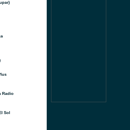
upar)
ga
M
Plus
 Radio
El Sol