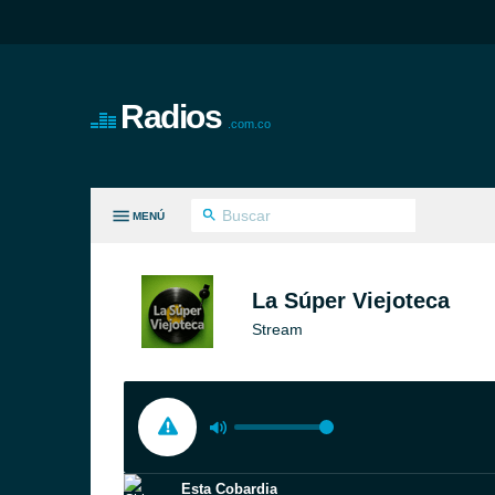
Radios
.com.co
MENÚ
S GÉNEROS
La Súper Viejoteca
Stream
Esta Cobardia