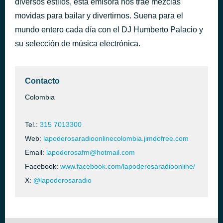
diversos estilos, esta emisora nos trae mezclas
provenza, baile con mi ex y quiero decirte ( 2022 )
movidas para bailar y divertirnos. Suena para el
hace 1 hora
dj humberto palacio
mundo entero cada día con el DJ Humberto Palacio y
su selección de música electrónica.
Contacto
Colombia
Tel.:
315 7013300
Web:
lapoderosaradioonlinecolombia.jimdofree.com
Email:
lapoderosafm@hotmail.com
Facebook:
www.facebook.com/lapoderosaradioonline/
X:
@lapoderosaradio