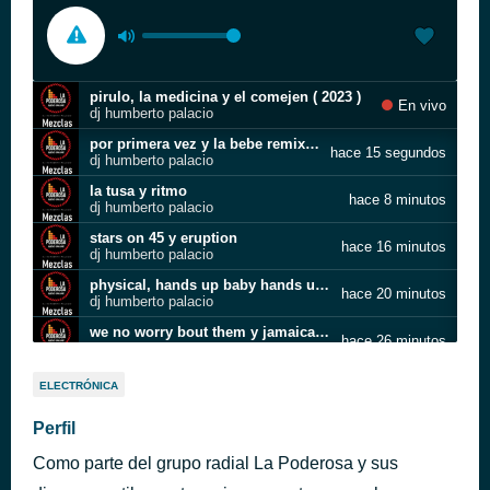
pirulo, la medicina y el comejen ( 2023 )
En vivo
dj humberto palacio
por primera vez y la bebe remix ( 2023 )
hace 15 segundos
dj humberto palacio
la tusa y ritmo
hace 8 minutos
dj humberto palacio
stars on 45 y eruption
hace 16 minutos
dj humberto palacio
physical, hands up baby hands up yvideo killed the radio star ( 2022 )
hace 20 minutos
dj humberto palacio
we no worry bout them y jamaican woman ( 2023 reggae )
hace 26 minutos
dj humberto palacio
electronica mix vol. 2
hace 35 minutos
ELECTRÓNICA
dj humberto palacio
flowers y music sessions 53 ( 2023 )
Perfil
hace 47 minutos
dj humberto palacio
Como parte del grupo radial La Poderosa y sus
dakiti location ( 2021 )
hace 51 minutos
dj humberto palacio