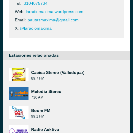
Tel.:
3104075734
Web:
laradiomaxima.wordpress.com
Email:
pautasmaxima@gmail.com
X:
@laradiomaxima
Estaciones relacionadas
Cacica Stereo (Valledupar)
89.7 FM
Melodía Stereo
730 AM
Boom FM
99.1 FM
Radio Acktiva