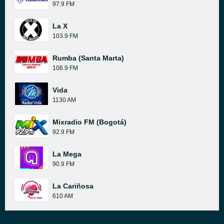
97.9 FM
La X
103.9 FM
Rumba (Santa Marta)
106.9 FM
Vida
1130 AM
Mixradio FM (Bogotá)
92.9 FM
La Mega
90.9 FM
La Cariñosa
610 AM