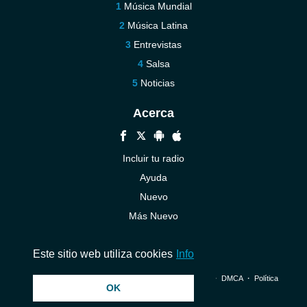
Música Mundial
Música Latina
Entrevistas
Salsa
Noticias
Acerca
Incluir tu radio
Ayuda
Nuevo
Más Nuevo
Contáctenos
Este sitio web utiliza cookies
Info
© 2026 InstantAudio. Reservados todos los derechos. ・
DMCA
・
Política
OK
de privacidad