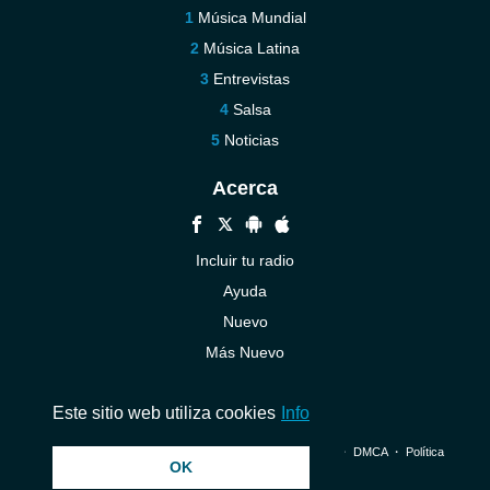
Música Mundial
Música Latina
Entrevistas
Salsa
Noticias
Acerca
Incluir tu radio
Ayuda
Nuevo
Más Nuevo
Contáctenos
Este sitio web utiliza cookies
Info
© 2026 InstantAudio. Reservados todos los derechos. ・
DMCA
・
Política
OK
de privacidad