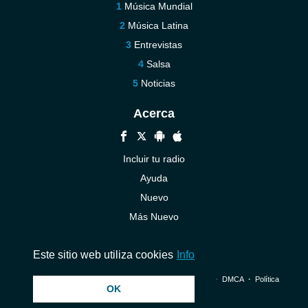
Música Mundial
Música Latina
Entrevistas
Salsa
Noticias
Acerca
Incluir tu radio
Ayuda
Nuevo
Más Nuevo
Contáctenos
Este sitio web utiliza cookies
Info
© 2026 InstantAudio. Reservados todos los derechos. ・
DMCA
・
Política
OK
de privacidad