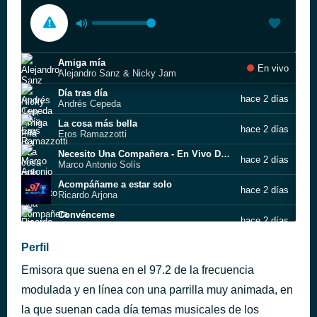
Amiga mía
En vivo
Alejandro Sanz & Nicky Jam
Día tras día
hace 2 días
Andrés Cepeda
La cosa más bella
hace 2 días
Eros Ramazzotti
Necesito Una Compañera - En Vivo Desde Morelia, Michoacán, México/ 2015
hace 2 días
Marco Antonio Solís
Acompáñame a estar solo
hace 2 días
Ricardo Arjona
Convénceme
hace 2 días
Ricardo Montaner
Te Extraño, Te Olvido, Te Amo
Perfil
hace 2 días
Ricky Martin
Emisora que suena en el 97.2 de la frecuencia
Dueño de nada
hace 2 días
José Luis Rodríguez
modulada y en línea con una parrilla muy animada, en
Amiga mía
la que suenan cada día temas musicales de los
hace 2 días
Alejandro Sanz & Nicky Jam