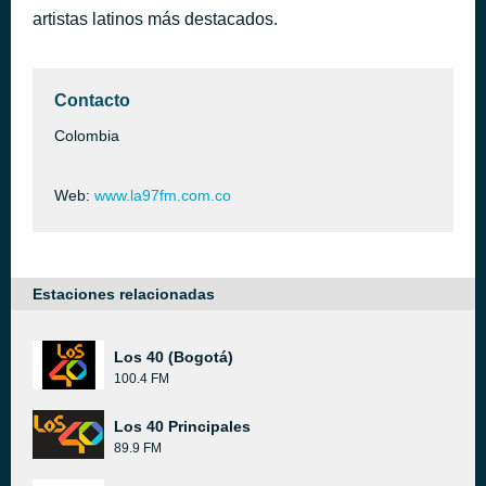
artistas latinos más destacados.
Necesito Una Compañera - En Vivo Desde Morelia, Michoacán, México/ 2015
hace 2 días
Marco Antonio Solís
Contacto
Colombia
Web:
www.la97fm.com.co
Estaciones relacionadas
Los 40 (Bogotá)
100.4 FM
Los 40 Principales
89.9 FM