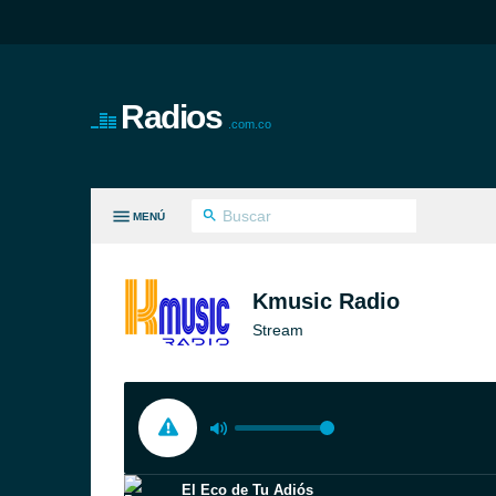
Radios
.com.co
MENÚ
S GÉNEROS
Kmusic Radio
Stream
El Eco de Tu Adiós