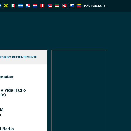
MÁS PAÍSES
UCHADO RECIENTEMENTE
ionadas
 y Vida Radio
ín)
FM
M
l Radio