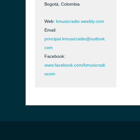
Bogotá, Colombia
Web:
kmusicradio.weebly.com
Email:
principal.kmusicradio@outlook.
com
Facebook:
www.facebook.com/kmusicradi
ocom