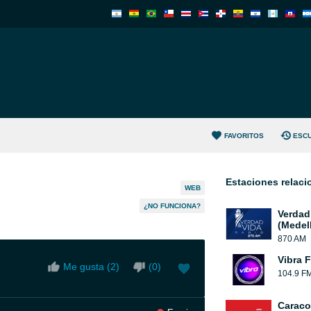
FAVORITOS
ESC
Estaciones relac
WEB
¿NO FUNCIONA?
Verdad
(Medell
870 AM
Vibra 
Me gusta (
2
)
(
0
)
104.9 F
Caraco