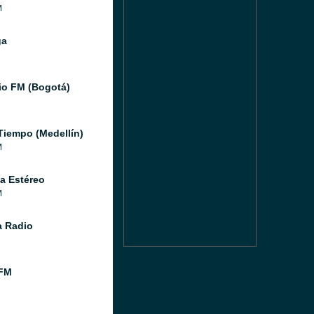
M
ga
io FM (Bogotá)
Tiempo (Medellín)
M
a Estéreo
M
 Radio
FM