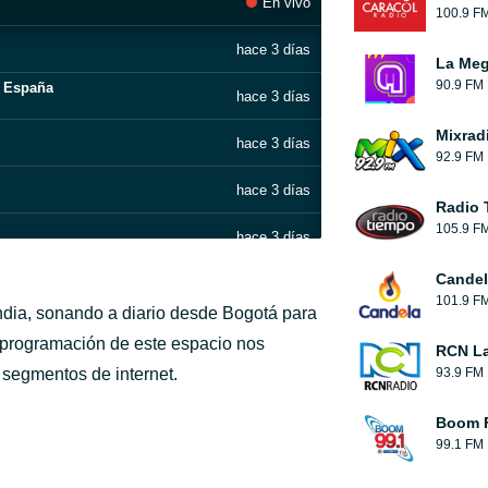
En vivo
100.9 F
hace 3 días
La Me
90.9 FM
a España
hace 3 días
Mixrad
hace 3 días
92.9 FM
hace 3 días
Radio 
105.9 F
hace 3 días
Candel
hace 3 días
101.9 F
ndia, sonando a diario desde Bogotá para
 programación de este espacio nos
RCN La
segmentos de internet.
93.9 FM
Boom 
99.1 FM