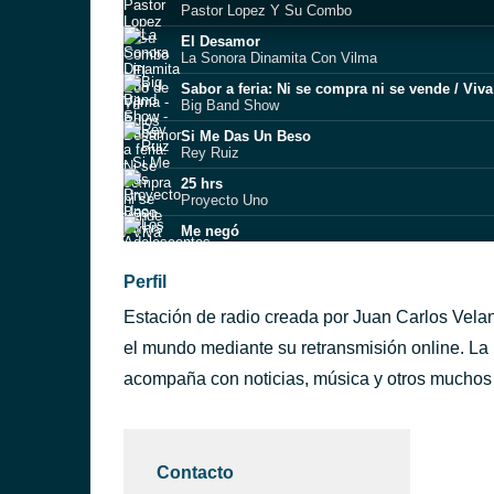
Pastor Lopez Y Su Combo
El Desamor
La Sonora Dinamita Con Vilma
Sabor a feria: Ni se compra ni se vende / Viv
Big Band Show
Si Me Das Un Beso
Rey Ruiz
25 hrs
Proyecto Uno
Me negó
Los Adolescentes
Te Pierdo y Te Pienso
Perfil
Los inquietos
Estación de radio creada por Juan Carlos Vela
el mundo mediante su retransmisión online. La
acompaña con noticias, música y otros muchos 
Contacto