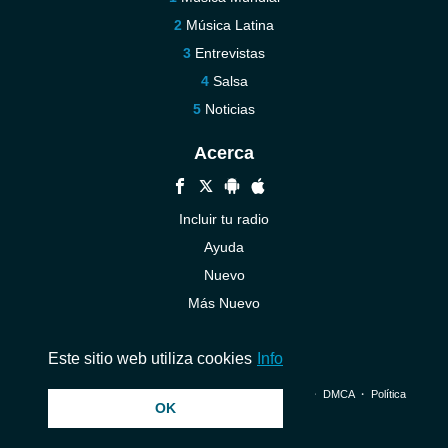
Música Latina
Entrevistas
Salsa
Noticias
Acerca
Incluir tu radio
Ayuda
Nuevo
Más Nuevo
Contáctenos
Este sitio web utiliza cookies
Info
© 2026 InstantAudio. Reservados todos los derechos. ・
DMCA
・
Política
OK
de privacidad