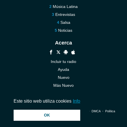
Música Latina
Entrevistas
Salsa
Noticias
Acerca
Incluir tu radio
Ayuda
Nuevo
Más Nuevo
Contáctenos
Este sitio web utiliza cookies
Info
© 2026 InstantAudio. Reservados todos los derechos. ・
DMCA
・
Política
OK
de privacidad