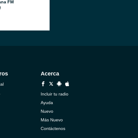
ana FM
M
ros
Acerca
al
a
Incluir tu radio
Ayuda
Nuevo
Más Nuevo
Contáctenos