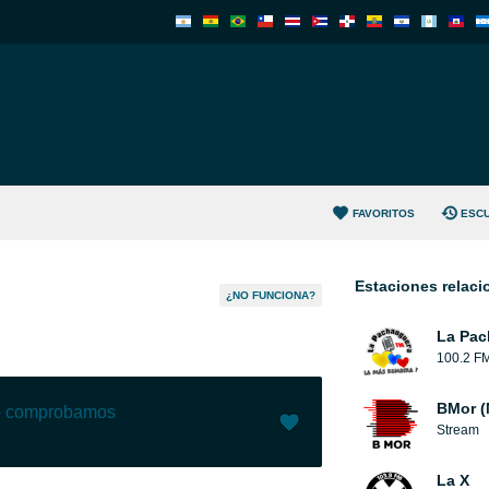
FAVORITOS
ESC
Estaciones relac
¿NO FUNCIONA?
La Pac
100.2 F
BMor (
lo comprobamos
Stream
Me gusta (
0
)
(
0
)
La X