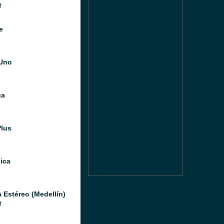
M
e
Uno
ga
Plus
ica
a Estéreo (Medellín)
M