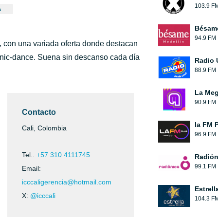
103.9 F
A
Bésam
94.9 FM
, con una variada oferta donde destacan
ronic-dance. Suena sin descanso cada día
Radio 
88.9 FM
La Me
90.9 FM
Contacto
la FM 
Cali, Colombia
96.9 FM
Tel.:
+57 310 4111745
Radión
99.1 FM
Email:
icccaligerencia@hotmail.com
Estrell
X:
@icccali
104.3 F