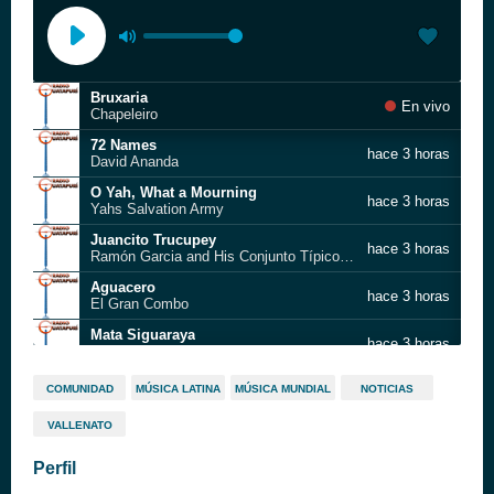
Bruxaria
En vivo
Chapeleiro
72 Names
hace 3 horas
David Ananda
O Yah, What a Mourning
hace 3 horas
Yahs Salvation Army
Juancito Trucupey
hace 3 horas
Ramón Garcia and His Conjunto Típico Cibao
Aguacero
hace 3 horas
El Gran Combo
Mata Siguaraya
hace 3 horas
Oscar D'León
Descarga Caliente
hace 3 horas
COMUNIDAD
MÚSICA LATINA
MÚSICA MUNDIAL
NOTICIAS
Rubén Blades
VALLENATO
Fanfarrón
hace 3 horas
Dimension Latina
Perfil
Descarga Caliente
hace 3 horas
Rubén Blades