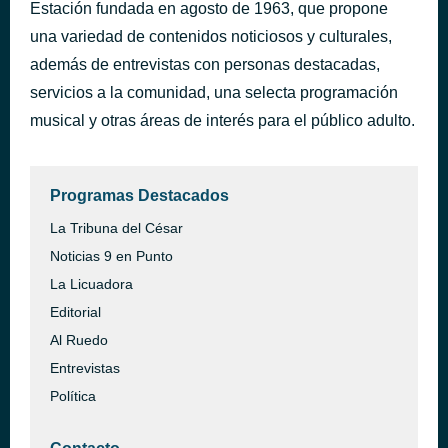
Estación fundada en agosto de 1963, que propone
Guaguancó de Puerto Rico
hace 3 horas
una variedad de contenidos noticiosos y culturales,
The Brooklyn Sounds
además de entrevistas con personas destacadas,
servicios a la comunidad, una selecta programación
musical y otras áreas de interés para el público adulto.
Programas Destacados
La Tribuna del César
Noticias 9 en Punto
La Licuadora
Editorial
Al Ruedo
Entrevistas
Política