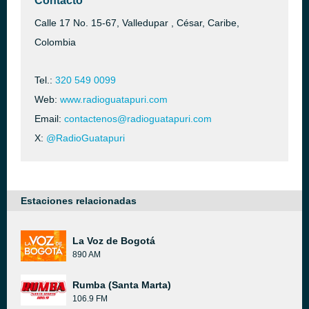
Contacto
Calle 17 No. 15-67, Valledupar , César, Caribe,
Colombia
Tel.:
320 549 0099
Web:
www.radioguatapuri.com
Email:
contactenos@radioguatapuri.com
X:
@RadioGuatapuri
Estaciones relacionadas
La Voz de Bogotá
890 AM
Rumba (Santa Marta)
106.9 FM