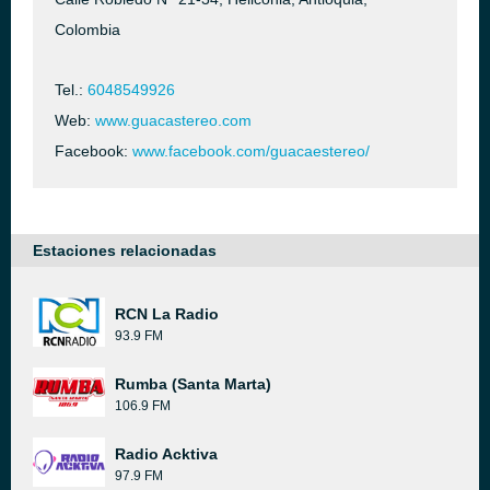
Colombia
Tel.:
6048549926
Web:
www.guacastereo.com
Facebook:
www.facebook.com/guacaestereo/
Estaciones relacionadas
RCN La Radio
93.9 FM
Rumba (Santa Marta)
106.9 FM
Radio Acktiva
97.9 FM