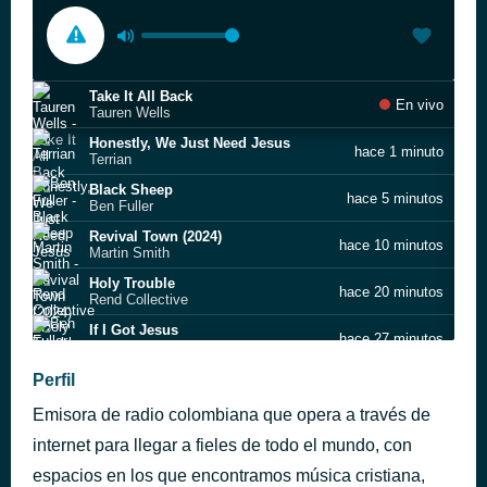
Take It All Back
En vivo
Tauren Wells
Honestly, We Just Need Jesus
hace 1 minuto
Terrian
Black Sheep
hace 5 minutos
Ben Fuller
Revival Town (2024)
hace 10 minutos
Martin Smith
Holy Trouble
hace 20 minutos
Rend Collective
If I Got Jesus
hace 27 minutos
Ben Fuller
WON T HE DO IT
Perfil
hace 38 minutos
WE THE KINGDOM
Emisora de radio colombiana que opera a través de
You Will Be Praised
hace 43 minutos
Darlene Zschech
internet para llegar a fieles de todo el mundo, con
BE YOURS
espacios en los que encontramos música cristiana,
hace 48 minutos
Lord Conrad