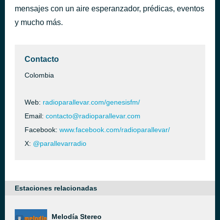
mensajes con un aire esperanzador, prédicas, eventos
How It's Gonna Be
hace 53 minutos
Phife Dawg
y mucho más.
Contacto
Colombia
Web:
radioparallevar.com/genesisfm/
Email:
contacto@radioparallevar.com
Facebook:
www.facebook.com/radioparallevar/
X:
@parallevarradio
Estaciones relacionadas
Melodía Stereo