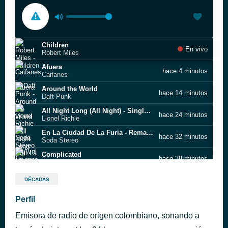
Children
En vivo
Robert Miles
Afuera
hace 4 minutos
Caifanes
Around the World
hace 14 minutos
Daft Punk
All Night Long (All Night) - Single Version
hace 24 minutos
Lionel Richie
En La Ciudad De La Furia - Remasterizado 2007
hace 32 minutos
Soda Stereo
Complicated
hace 38 minutos
Avril Lavigne
No voy en tren
hace 44 minutos
DÉCADAS
Charly García
Rick James - Superfreak
Perfil
hace 50 minutos
NH
Emisora de radio de origen colombiano, sonando a
What Is Love (7 Mix)
hace 55 minutos