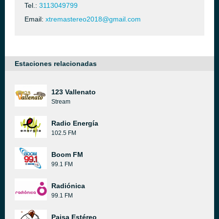
Tel.:
3113049799
Email:
xtremastereo2018@gmail.com
Estaciones relacionadas
123 Vallenato
Stream
Radio Energía
102.5 FM
Boom FM
99.1 FM
Radiónica
99.1 FM
Paisa Estéreo