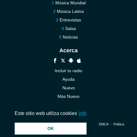
Música Mundial
Música Latina
Entrevistas
Salsa
Noticias
Acerca
Incluir tu radio
Ayuda
Nuevo
Más Nuevo
Contáctenos
Este sitio web utiliza cookies
Info
© 2026 InstantAudio. Reservados todos los derechos. ・
DMCA
・
Política
OK
de privacidad