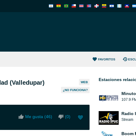
FAVORITOS
ESC
Estaciones relac
dad (Valledupar)
WEB
¿NO FUNCIONA?
Minuto
107.9 F
Radio 
Me gusta (
46
)
(
0
)
Stream
Boom 