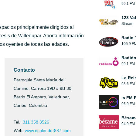
99.1 FM
123 Va
Stream
pacios principalmente dirigidos al
cesis de Valledupar. Aporta información
Radio 
los oyentes de todas las edades.
105.9 F
Radión
99.1 FM
Contacto
La Rei
Parroquia Santa María del
98.6 FM
Camino, Carrera 19D # 9B-30,
Barrio El Amparo, Valledupar,
la FM 
96.9 FM
Caribe, Colombia
Bésam
Tel.:
311 358 3526
94.9 FM
Web:
www.esplendor887.com