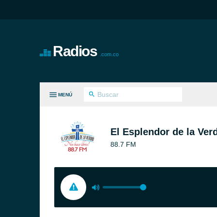
Radios
.com.co
MENÚ
S GÉNEROS
El Esplendor de la Ver
88.7 FM