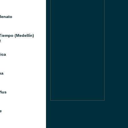
llenato
Tiempo (Medellín)
M
ica
na
Plus
e