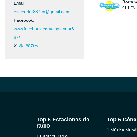
Barran
Email:
91.1 FM
esplendor887fm@gmail.com
Facebook:
www.facebook.com/esplendor8
87/
X:
@_887fm
Top 5 Estaciones de
Top 5 Géne
radio
Música Mundi
Caracol Radio