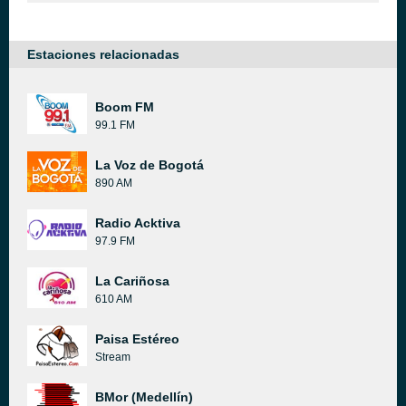
Estaciones relacionadas
Boom FM
99.1 FM
La Voz de Bogotá
890 AM
Radio Acktiva
97.9 FM
La Cariñosa
610 AM
Paisa Estéreo
Stream
BMor (Medellín)