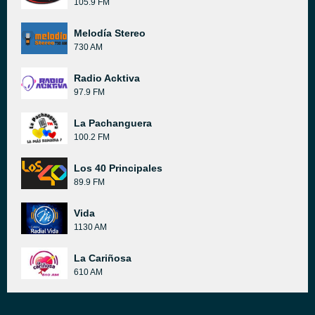
105.9 FM
Melodía Stereo
730 AM
Radio Acktiva
97.9 FM
La Pachanguera
100.2 FM
Los 40 Principales
89.9 FM
Vida
1130 AM
La Cariñosa
610 AM