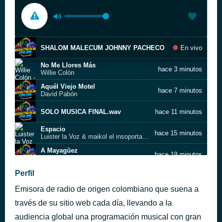
SHALOM MALECUM JOHNNY PACHECO
En vivo
No Me Llores Más
hace 3 minutos
Willie Colón
Aquél Viejo Motel
hace 7 minutos
David Pabón
SOLO MUSICA FINAL.wav
hace 11 minutos
Espacio
hace 15 minutos
Luister la Voz & maikol el insoportable
A Mayagüez
hace 19 minutos
Orchestra Tentacion
Amparo arrebato
Perfil
hace 24 minutos
Ricardo Ray & Bobby Cruz
Emisora de radio de origen colombiano que suena a
Bailalo Rocky (Ta Ta Ta Ta) - Yoan Retro x Ariadne Arana
hace 58 minutos
LatinHype
través de su sitio web cada día, llevando a la
Algo criollo
audiencia global una programación musical con gran
hace 1 hora
Pachapo y su Tumbao