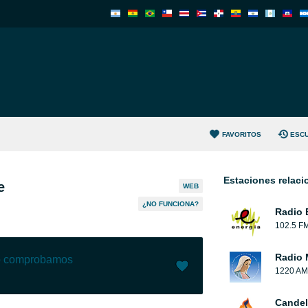
FAVORITOS
ESC
Estaciones relac
e
WEB
¿NO FUNCIONA?
Radio 
102.5 F
Radio 
lo comprobamos
1220 AM
Me gusta (
12
)
(
0
)
Candel