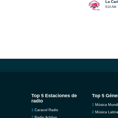
La Car
610 AM
Top 5 Estaciones de
Top 5 Géne
radio
Música Mundi
Caracol Radio
Música Latin
Radio Acktiva