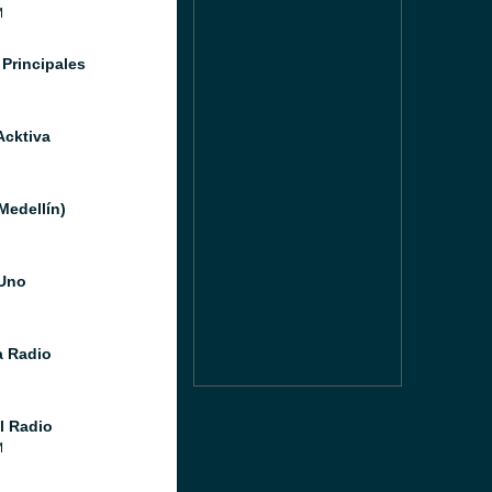
M
 Principales
Acktiva
Medellín)
Uno
 Radio
l Radio
M