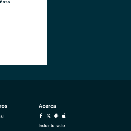
iñosa
ros
Acerca
al
a
Incluir tu radio