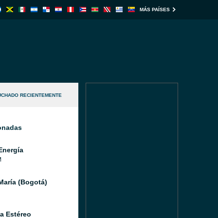
MÁS PAÍSES
UCHADO RECIENTEMENTE
ionadas
Energía
M
María (Bogotá)
a Estéreo