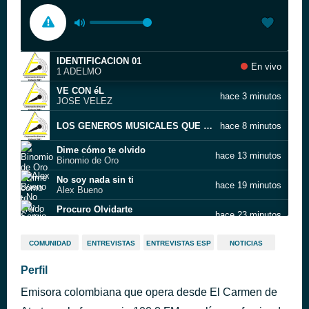
IDENTIFICACION 01
En vivo
1 ADELMO
VE CON éL
hace 3 minutos
JOSE VELEZ
LOS GENEROS MUSICALES QUE TU PREFIERES
hace 8 minutos
Dime cómo te olvido
hace 13 minutos
Binomio de Oro
No soy nada sin ti
hace 19 minutos
Alex Bueno
Procuro Olvidarte
hace 23 minutos
Sergio Vargas
Átame
hace 28 minutos
COMUNIDAD
ENTREVISTAS
ENTREVISTAS ESP
NOTICIAS
Ricardo Montaner
LA MENTIROSA
Perfil
hace 36 minutos
URIEL HENAO Y LOS RAYOS
Emisora colombiana que opera desde El Carmen de
Se equivocó
hace 42 minutos
Los Hermanos Zuleta