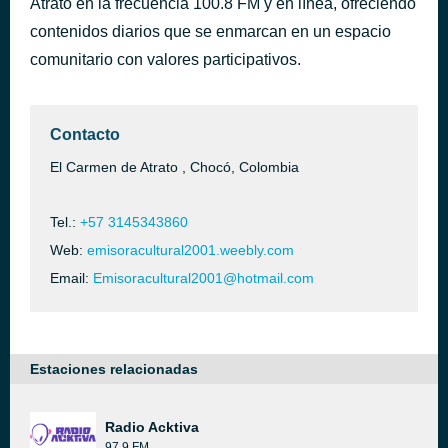
Atrato en la frecuencia 100.8 FM y en línea, ofreciendo
Sonido bestial
contenidos diarios que se enmarcan en un espacio
hace 47 minutos
Ricardo Ray & Bobby Cruz
comunitario con valores participativos.
Contacto
El Carmen de Atrato , Chocó, Colombia
Tel.:
+57 3145343860
Web:
emisoracultural2001.weebly.com
Email:
Emisoracultural2001@hotmail.com
Estaciones relacionadas
Radio Acktiva
97.9 FM