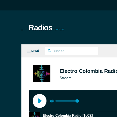
Radios
.com.co
MENÚ
S GÉNEROS
Electro Colombia Radi
Stream
Electro Colombia Radio [1eCZ]