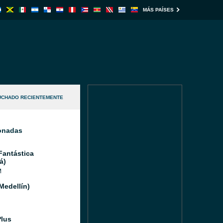
MÁS PAÍSES
UCHADO RECIENTEMENTE
ionadas
Fantástica
á)
M
Medellín)
Plus