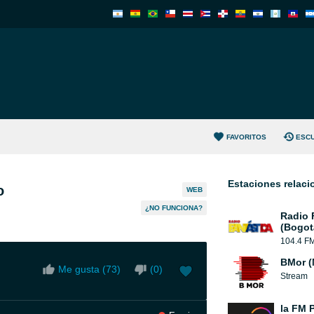
FAVORITOS
ESC
Estaciones relac
o
WEB
¿NO FUNCIONA?
Radio 
(Bogot
104.4 F
BMor (
Me gusta (
73
)
(
0
)
Stream
la FM 