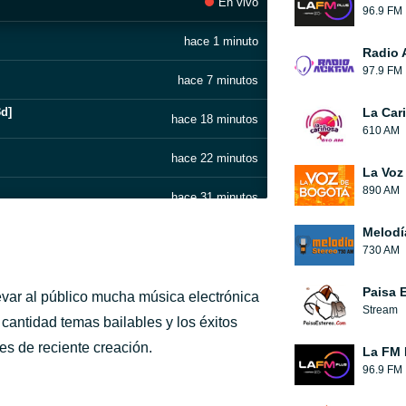
En vivo
96.9 FM
hace 1 minuto
Radio 
97.9 FM
hace 7 minutos
3d]
La Car
hace 18 minutos
610 AM
hace 22 minutos
La Voz
890 AM
hace 31 minutos
Melodí
hace 36 minutos
730 AM
hace 46 minutos
Paisa 
evar al público mucha música electrónica
Stream
hace 51 minutos
cantidad temas bailables y los éxitos
s de reciente creación.
La FM 
hace 1 hora
96.9 FM