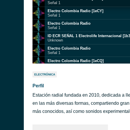
Señal 1
Electro Colombia Radio [1eCY]
Señal 1
Electro Colombia Radio
Señal 1
ID ECR SEÑAL 1 Electrolife Internacional [1b
Unknown
Electro Colombia Radio
Señal 1
Electro Colombia Radio [1eCQ]
Señal 1
Electro Colombia Radio
ELECTRÓNICA
Señal 1
Perfil
Electro Colombia Radio [1eCM]
Señal 1
Estación radial fundada en 2010, dedicada a ll
Electro Colombia Radio [1eCI]
Señal 1
en las más diversas formas, compartiendo gran 
Electro Colombia Radio [1eCH]
más conocidos, así como sonidos experimentale
Señal 1