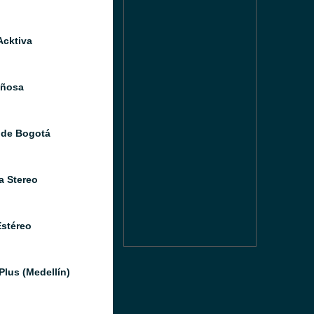
Acktiva
iñosa
 de Bogotá
a Stereo
Estéreo
Plus (Medellín)