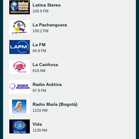
Latina Stereo
100.9 FM
La Pachanguera
100.2 FM
La FM
94.9 FM
La Cariñosa
610 AM
Radio Acktiva
97.9 FM
Radio María (Bogotá)
1220 AM
Vida
1130 AM