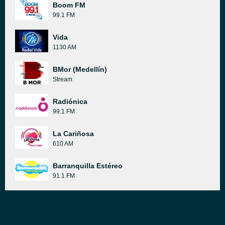
Boom FM
99.1 FM
Vida
1130 AM
BMor (Medellín)
Stream
Radiónica
99.1 FM
La Cariñosa
610 AM
Barranquilla Estéreo
91.1 FM