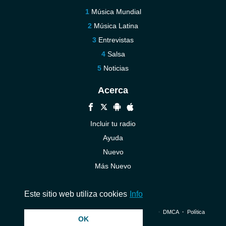
Música Mundial
Música Latina
Entrevistas
Salsa
Noticias
Acerca
Incluir tu radio
Ayuda
Nuevo
Más Nuevo
Contáctenos
Este sitio web utiliza cookies
Info
© 2026 InstantAudio. Reservados todos los derechos. ・
DMCA
・
Política
OK
de privacidad