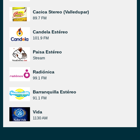
Cacica Stereo (Valledupar)
89.7 FM
Candela Estéreo
101.9 FM
Paisa Estéreo
Stream
Radiónica
99.1 FM
Barranquilla Estéreo
91.1 FM
Vida
1130 AM